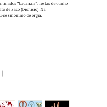
ominados “bacanais”, festas de cunho
lto de Baco (Dionísio). Na
-se sinônimo de orgia.
rreta
ue procuro