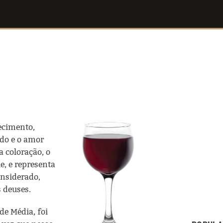
ecimento,
ado e o amor
a coloração, o
e, e representa
onsiderado,
 deuses.
de Média, foi