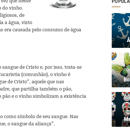
POPULA
vez que nesse
 do vinho.
igiosos, de
a a água, visto
as era causada pelo consumo de água
Â
sangue de Cristo e, por isso, trata-se
ucaristia (comunhão), o vinho é
Bo
e de Cristo”, aquele que nas
padre, que partilha também o pão,
 o pão e o vinho simbolizam a existência
C
nho como símbolo de seu sangue. Nas
Me
ue, o sangue da aliança”.