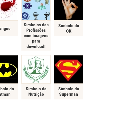
Símbolos das
Símbolo do
angue
Profissões
OK
com imagens
para
download!
bolo do
Símbolo da
Símbolo do
atman
Nutrição
Superman