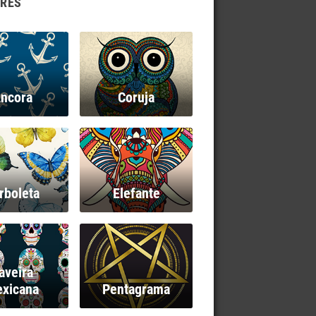
RES
ncora
Coruja
rboleta
Elefante
aveira
xicana
Pentagrama