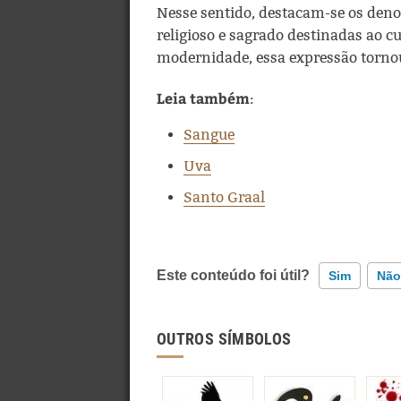
Nesse sentido, destacam-se os den
religioso e sagrado destinadas ao cu
modernidade, essa expressão tornou
Leia também
:
Sangue
Uva
Santo Graal
Este conteúdo foi útil?
Sim
Não
Este conteúdo contém informação inco
OUTROS SÍMBOLOS
Este conteúdo não tem a informação q