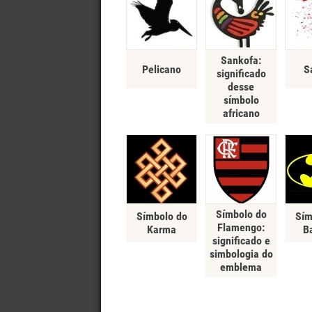
Outro
Sankofa:
Pelicano
S
significado
desse
símbolo
africano
Símbolo do
Símbolo do
Sím
Flamengo:
Karma
B
significado e
simbologia do
emblema