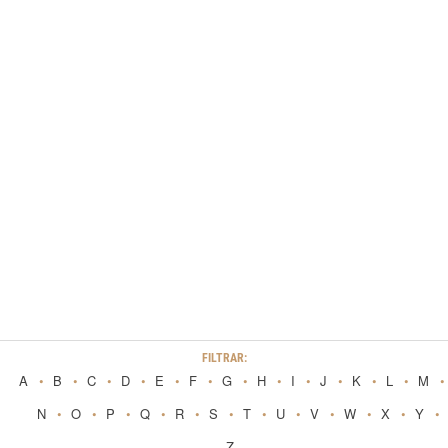
FILTRAR:
A
B
C
D
E
F
G
H
I
J
K
L
M
N
O
P
Q
R
S
T
U
V
W
X
Y
Z