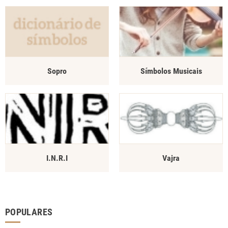
Sopro
Símbolos Musicais
I.N.R.I
Vajra
POPULARES