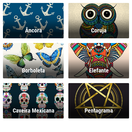
Âncora
Coruja
Borboleta
Elefante
Caveira Mexicana
Pentagrama