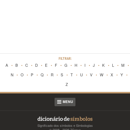
FILTRAR:
A
B
C
D
E
F
G
H
I
J
K
L
M
N
O
P
Q
R
S
T
U
V
W
X
Y
Z
MENU
Significado dos símbolos e Simbologias
© 2008 - 2026
7Graus