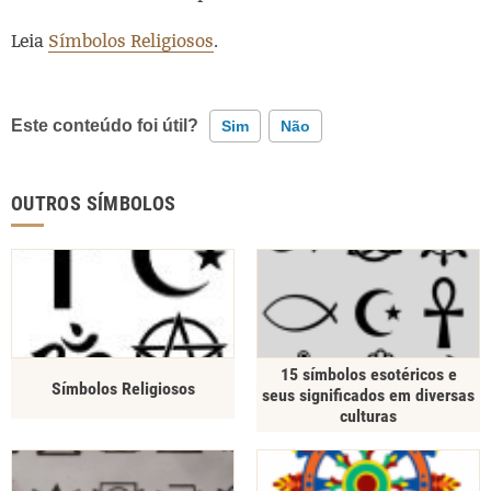
Leia
Símbolos Religiosos
.
Este conteúdo foi útil?
Sim
Não
Este conteúdo contém informação incorreta
OUTROS SÍMBOLOS
Este conteúdo não tem a informação que procuro
Outro
15 símbolos esotéricos e
Símbolos Religiosos
seus significados em diversas
culturas